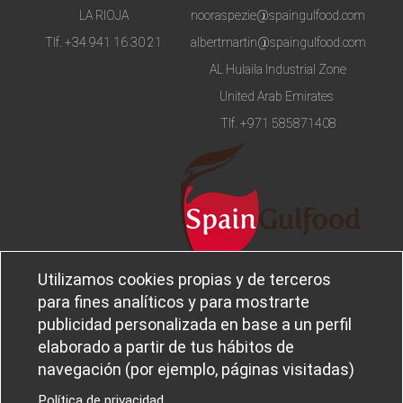
LA RIOJA
nooraspezie@spaingulfood.com
Tlf.
+34 941 16 30 21
albertmartin@spaingulfood.com
AL Hulaila Industrial Zone
United Arab Emirates
Tlf.
+971 585871408
Utilizamos cookies propias y de terceros
Aviso legal
Sobre
para fines analíticos y para mostrarte
Política de privacidad
Ferba
publicidad personalizada en base a un perfil
Política de cookies
Canal Ético
elaborado a partir de tus hábitos de
navegación (por ejemplo, páginas visitadas)
Política de privacidad