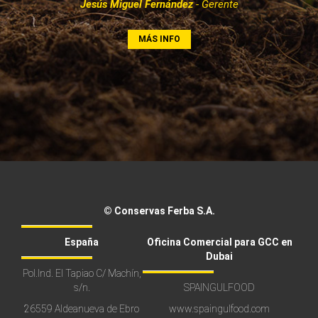
Jesús Miguel Fernández
- Gerente
MÁS INFO
© Conservas Ferba S.A.
España
Oficina Comercial para GCC en
Dubai
Pol.Ind. El Tapiao C/ Machín,
s/n.
SPAINGULFOOD
26559 Aldeanueva de Ebro
www.spaingulfood.com