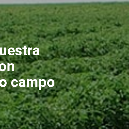
uestra
con
ro campo