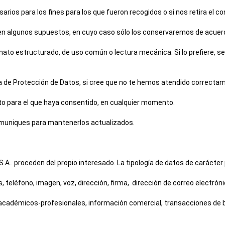
sarios para los fines para los que fueron recogidos o si nos retira el 
s, en algunos supuestos, en cuyo caso sólo los conservaremos de acuer
rmato estructurado, de uso común o lectura mecánica. Si lo prefiere, 
a de Protección de Datos, si cree que no te hemos atendido correcta
to para el que haya consentido, en cualquier momento.
omuniques para mantenerlos actualizados.
.A.
. proceden del propio interesado. La tipología de datos de carácter
 teléfono, imagen, voz, dirección, firma, dirección de correo electrón
cadémicos-profesionales, información comercial, transacciones de bi