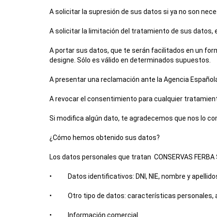
A solicitar la supresión de sus datos si ya no son nece
A solicitar la limitación del tratamiento de sus dato
A portar sus datos, que te serán facilitados en un fo
designe. Sólo es válido en determinados supuestos.
A presentar una reclamación ante la Agencia Español
A revocar el consentimiento para cualquier tratamien
Si modifica algún dato, te agradecemos que nos lo c
¿Cómo hemos obtenido sus datos?
Los datos personales que tratan
CONSERVAS FERBA S
• Datos identificativos: DNI, NIE, nombre y apellidos,
• Otro tipo de datos: características personales, a
• Información comercial