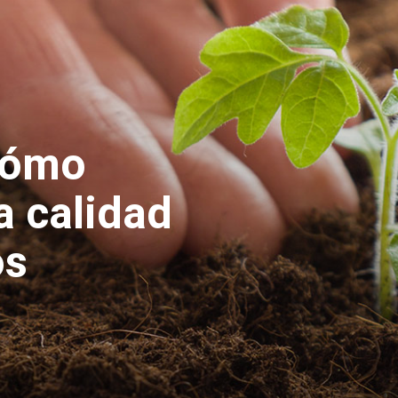
cómo
a calidad
os