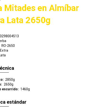
S
a Mitades en Almíbar
ra Lata 2650g
3298004513
erba
RO-2650
Extra
Lata
técnica
to
2850g
o
2650g
o escurrido
1460g
ica estándar