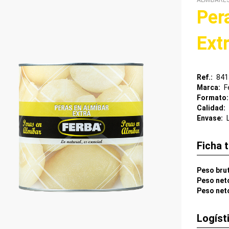
ALMÍBARE
Per
Ext
Ref.
841
Marca
F
Formato
Calidad
Envase
Ficha 
Peso bru
Peso net
Peso net
Logíst