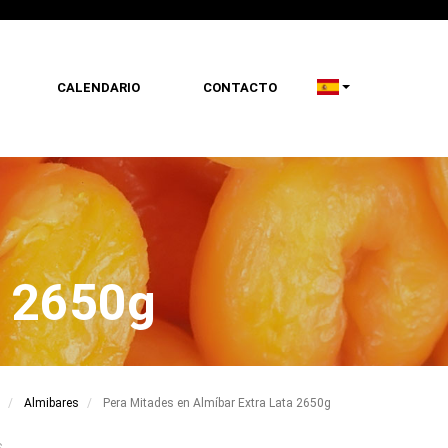
CALENDARIO
CONTACTO
a 2650g
Almibares
Pera Mitades en Almíbar Extra Lata 2650g