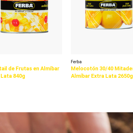
Ferba
ail de Frutas en Almíbar
Melocotón 30/40 Mitade
 Lata 840g
Almíbar Extra Lata 2650g