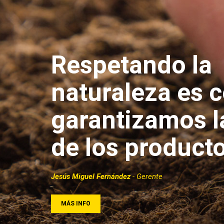
Respetando la
naturaleza es 
garantizamos l
de los product
Jesús Miguel Fernández
- Gerente
MÁS INFO