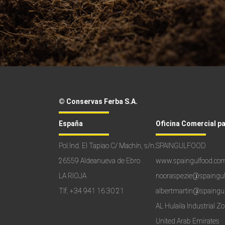
© Conservas Ferba S.A.
España
Oficina Comercial p
Pol.Ind. El Tapiao C/ Machín, s/n.
SPAINGULFOOD
26559 Aldeanueva de Ebro
www.spaingulfood.co
LA RIOJA
nooraspezie@spaingu
Tlf.
+34 941 16 30 21
albertmartin@spaingu
AL Hulaila Industrial Z
United Arab Emirates