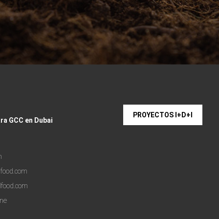
PROYECTOS I+D+I
ara GCC en Dubai
m
lfood.com
lfood.com
one