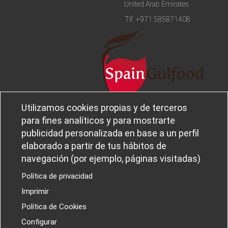
United Arab Emirates
Tlf.
+971 585871408
Utilizamos cookies propias y de terceros
Aviso legal
Sobre
para fines analíticos y para mostrarte
Política de privacidad
Ferba
publicidad personalizada en base a un perfil
Política de cookies
Canal Ético
elaborado a partir de tus hábitos de
navegación (por ejemplo, páginas visitadas)
Política de privacidad
Imprimir
PROYECTOS I+D+I
Política de Cookies
Configurar