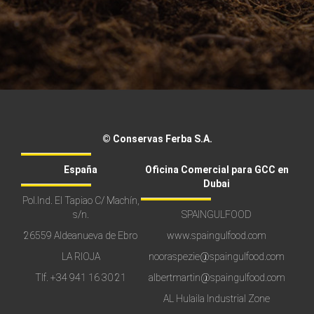
© Conservas Ferba S.A.
España
Oficina Comercial para GCC en
Dubai
Pol.Ind. El Tapiao C/ Machín,
s/n.
SPAINGULFOOD
26559 Aldeanueva de Ebro
www.spaingulfood.com
LA RIOJA
nooraspezie@spaingulfood.com
Tlf.
+34 941 16 30 21
albertmartin@spaingulfood.com
AL Hulaila Industrial Zone