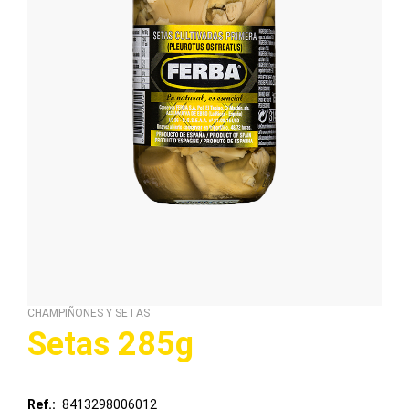
CHAMPIÑONES Y SETAS
Setas 285g
Ref.
8413298006012