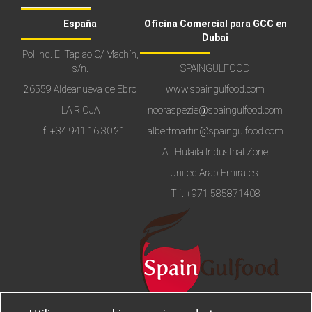
España
Oficina Comercial para GCC en
Dubai
Pol.Ind. El Tapiao C/ Machín,
s/n.
SPAINGULFOOD
26559 Aldeanueva de Ebro
www.spaingulfood.com
LA RIOJA
nooraspezie@spaingulfood.com
Tlf.
+34 941 16 30 21
albertmartin@spaingulfood.com
AL Hulaila Industrial Zone
United Arab Emirates
Tlf.
+971 585871408