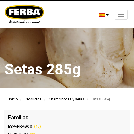
Toggle
naviga
Pasar
al
contenido
principal
Setas 285g
Inicio
Productos
Champinones y setas
Setas 285g
Familias
ESPÁRRAGOS
(45)