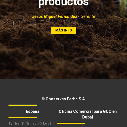
productos
Jesús Miguel Fernández
- Gerente
MÁS INFO
© Conservas Ferba S.A.
España
Oficina Comercial para GCC en
Dubai
Pol.Ind. El Tapiao C/ Machín,