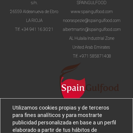
s/n.
SPAINGULFOOD
26559 Aldeanueva de Ebro
www.spaingulfood.com
LA RIOJA
nooraspezie@spaingulfood.com
Tlf.
+34 941 16 30 21
albertmartin@spaingulfood.com
AL Hulaila Industrial Zone
United Arab Emirates
Tlf.
+971 585871408
Utilizamos cookies propias y de terceros
Aviso legal
Sobre
para fines analíticos y para mostrarte
Política de privacidad
Ferba
publicidad personalizada en base a un perfil
Política de cookies
Canal Ético
elaborado a partir de tus hábitos de