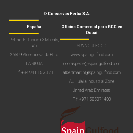
© Conservas Ferba S.A.
España
Oficina Comercial para GCC en
Dubai
Pol.Ind. El Tapiao C/ Machín,
s/n.
SPAINGULFOOD
26559 Aldeanueva de Ebro
www.spaingulfood.com
LA RIOJA
nooraspezie@spaingulfood.com
Tlf.
+34 941 16 30 21
albertmartin@spaingulfood.com
AL Hulaila Industrial Zone
United Arab Emirates
Tlf.
+971 585871408