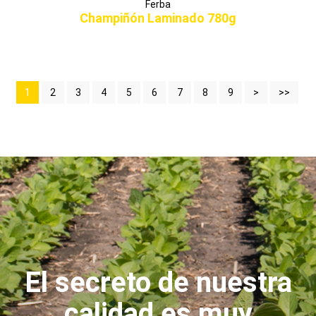
Ferba
Champiñón Laminado 780g
1
2
3
4
5
6
7
8
9
>
>>
El secreto de nuestra
calidad es muy