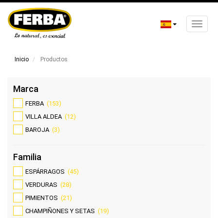
Toggle
naviga
Pasar
al
Inicio
Productos
contenido
principal
Marca
FERBA
(153)
VILLA ALDEA
(12)
BAROJA
(3)
Familia
ESPÁRRAGOS
(45)
VERDURAS
(28)
PIMIENTOS
(21)
CHAMPIÑONES Y SETAS
(19)