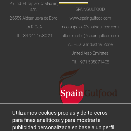
Pol.Ind. El Tapiao C/ Machín,
s/n.
SPAINGULFOOD
26559 Aldeanueva de Ebro
www.spaingulfood.com
LA RIOJA
nooraspezie@spaingulfood.com
Tlf.
+34 941 16 30 21
albertmartin@spaingulfood.com
AL Hulaila Industrial Zone
United Arab Emirates
Tlf.
+971 585871408
Utilizamos cookies propias y de terceros
Aviso legal
Sobre
para fines analíticos y para mostrarte
Política de privacidad
Ferba
publicidad personalizada en base a un perfil
Política de cookies