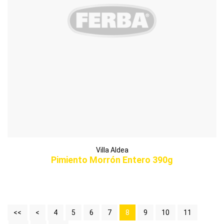
Villa Aldea
Pimiento Morrón Entero 390g
<<
<
4
5
6
7
8
9
10
11