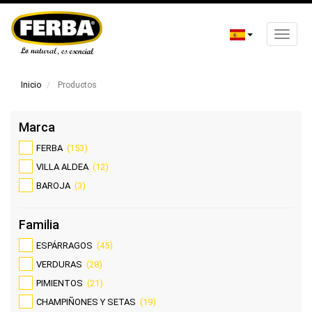
Toggle
naviga
Pasar
al
Inicio
Productos
contenido
principal
Marca
FERBA
(153)
VILLA ALDEA
(12)
BAROJA
(3)
Familia
ESPÁRRAGOS
(45)
VERDURAS
(28)
PIMIENTOS
(21)
CHAMPIÑONES Y SETAS
(19)