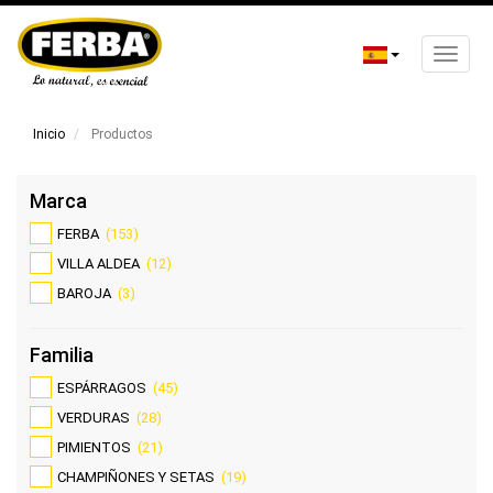
Toggle
naviga
Pasar
al
Inicio
Productos
contenido
principal
Marca
FERBA
(153)
VILLA ALDEA
(12)
BAROJA
(3)
Familia
ESPÁRRAGOS
(45)
VERDURAS
(28)
PIMIENTOS
(21)
CHAMPIÑONES Y SETAS
(19)