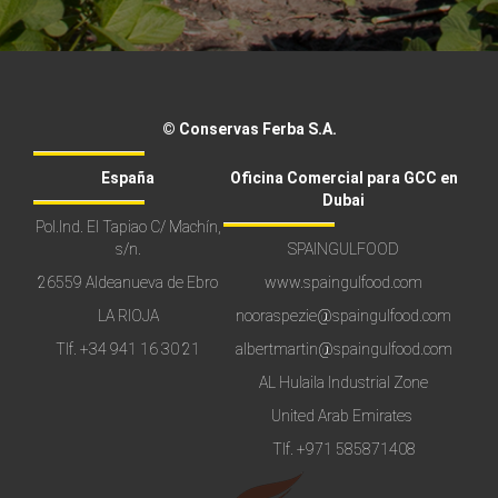
© Conservas Ferba S.A.
España
Oficina Comercial para GCC en
Dubai
Pol.Ind. El Tapiao C/ Machín,
s/n.
SPAINGULFOOD
26559 Aldeanueva de Ebro
www.spaingulfood.com
LA RIOJA
nooraspezie@spaingulfood.com
Tlf.
+34 941 16 30 21
albertmartin@spaingulfood.com
AL Hulaila Industrial Zone
United Arab Emirates
Tlf.
+971 585871408