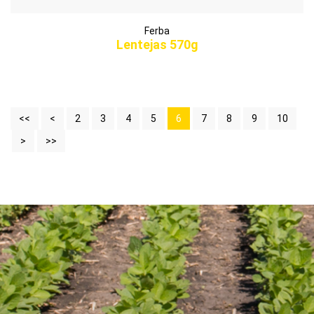
Ferba
Lentejas 570g
<<
<
2
3
4
5
6
7
8
9
10
>
>>