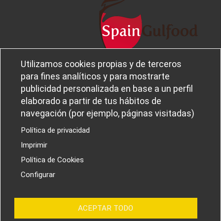
Utilizamos cookies propias y de terceros
Aviso legal
Sobre
para fines analíticos y para mostrarte
Política de privacidad
Ferba
Política de cookies
publicidad personalizada en base a un perfil
Canal Ético
elaborado a partir de tus hábitos de
navegación (por ejemplo, páginas visitadas)
Política de privacidad
Imprimir
PROYECTOS I+D+I
Política de Cookies
Configurar
ACEPTAR TODO